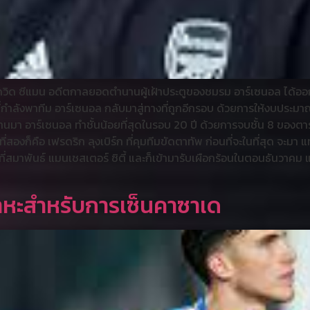
 เดวิด ซีแมน อดีตกาลยอดตำนานผู้เฝ้าประตูของชมรม อาร์เซนอล ได้ออ
 ที่กำลังพาทีม อาร์เซนอล กลับมาสู่ทางที่ถูกอีกรอบ ด้วยการให้งบปร
่านมา อาร์เซนอล ทำชั้นน้อยที่สุดในรอบ 20 ปี ด้วยการจบชั้น 8 ของตารา
ผู้ที่สองก็คือ เฟรดริก ลุงเบิร์ก ที่คุมทีมขัดตาทัพ ก่อนที่จะในที่สุด จ
ี่สมาพันธ์ แมนเชสเตอร์ ซิตี้ และก็เข้ามารับเผือกร้อนในตอนธันวาคม
ตสาหะสำหรับการเซ็นคาซาเด