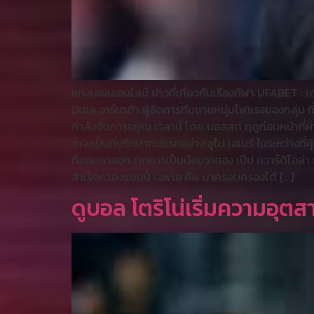
แทงบอลออนไลน์ ข่าวที่เกี่ยวกับเรื่องกีฬา UFABET :
มิเกล อาร์เตต้า ผู้จัดการทีมชายหนุ่มไฟแรงของกลุ่ม
กำลังจัดการอยู่ณ เวลานี้ โดย บอลสด ฤดูก่อนหน้าที่ผ
ว่าจะเป็นที่ปรึกษาคนแรกอย่าง อูไน เอเมรี ในระหว่างที่
ที่ยอมลาออกจากการเป็นมือขวาของ เป๊ป กวาร์ดิโอล่า ท
สำเร็จครองแชมป์ เอฟเอ คัพ มาครอบครองได้ […]
ดูบอล โตริโน่เริ่มความอุ