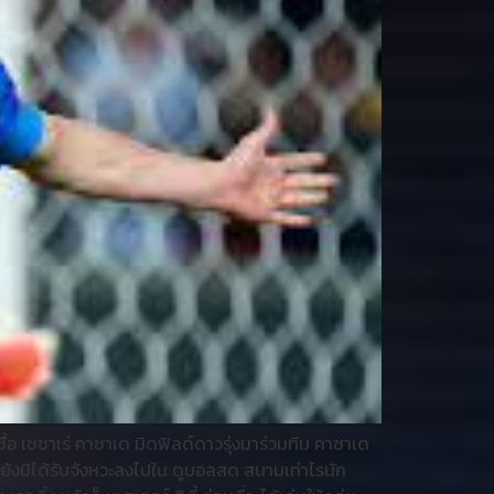
ื้อ เซซาเร่ คาซาเด มิดฟิลด์ดาวรุ่งมาร่วมทีม คาซาเด
ายังมิได้รับจังหวะลงไปใน ดูบอลสด สนามเท่าไรนัก