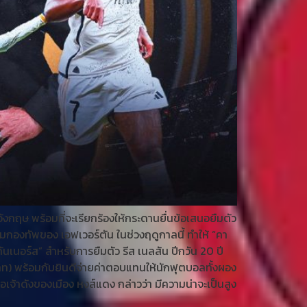
ังกฤษ พร้อมที่จะเรียกร้องให้กระดานยื่นข้อเสนอยืมตัว
กองทัพของ เอฟเวอร์ตัน ในช่วงฤดูกาลนี้ ทำให้ “คา
นเนอร์ส” สำหรับการยืมตัว รีส เนลสัน ปีกวัน 20 ปี
าท) พร้อมกับยินดีจ่ายค่าตอบแทนให้นักฟุตบอลทั้งผอง
่อเจ้าดังของเมือง หงส์แดง กล่าวว่า มีความน่าจะเป็นสูง