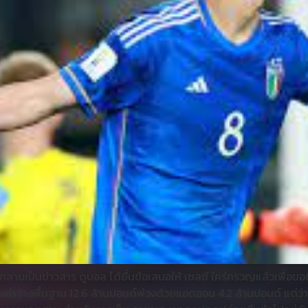
กลายเป็นข่าวสาร ดูบอล ได้ยื่นข้อเสนอให้ เชลซี ใคร่ครวญแล้วเพื่อขอซ
้วยค่าจ้างพื้นฐาน 12.6 ล้านปอนด์พ่วงด้วยแอดออน 4.2 ล้านปอนด์ แต่ว่