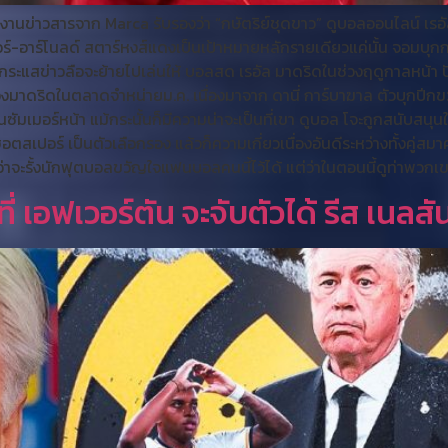
 รายงานข่าวสารจาก Marca รับรองว่า “กษัตริย์ชุดขาว” ดูบอลออนไลน
์-อาร์โนลด์ สตาร์หงส์แดงเป็นเป้าหมายหลักรายเดียวแค่นั้น จอมบุกก
ะแสข่าวลือจะย้ายไปเล่นให้ บอลสด เรอัล มาดริดในช่วงฤดูกาลหน้า ปั
งมาดริดในตลาดจำหน่ายม.ค. เนื่องมาจาก ดานี่ การ์บาฆาล ตัวบุกปีกข
มเมอร์หน้า แม้กระนั้นก็มีความน่าจะเป็นที่เขา ดูบอล โจะถูกสนับสนุนใ
สเปอร์ เป็นตัวเลือกรอง แล้วก็ความเกี่ยวเนื่องอันดีระหว่างทั้งคู่สมา
รั้งนักฟุตบอลขวัญใจแฟนบอลคนนี้ไว้ได้ แต่ว่าในตอนนี้ดูท่าพวกเขากำ
่ เอฟเวอร์ตัน จะจับตัวได้ รีส เนลสั