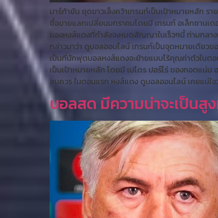
มาร์ก้ายัน ชุดขาวเล็งคว้าเทรนท์เป็นเป้าหมายหลัก
ซื้อขายแลกเปลี่ยนมกราคมโดยมี เทรนท์ อเล็กซานเดอร
ของหงส์แดงที่กำลังจะหมดสัญญาในเร็วๆนี้ ท่ามกลางกร
กล่าวมาว่า ดูบอลออนไลน์ เทรนท์เป็นจุดหมายเดียวขอ
เป็นที่นักฟุตบอลหงส์แดงจะย้ายแบบไร้คุณค่าตัวในตอนซั
เป็นเป้าหมายหลัก โดยมี เปโดร ปอร์โร่ ของทอตแน่ม ฮอต
สมควร ในตอนแรก หงส์แดง ดูบอลออนไลน์ เคยแน่ใจว่าจะ
บอลสด มีความน่าจะเป็นสูงที