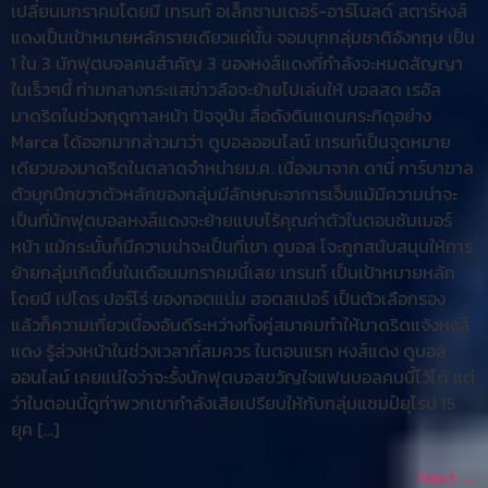
เปลี่ยนมกราคมโดยมี เทรนท์ อเล็กซานเดอร์-อาร์โนลด์ สตาร์หงส์
แดงเป็นเป้าหมายหลักรายเดียวแค่นั้น จอมบุกกลุ่มชาติอังกฤษ เป็น
1 ใน 3 นักฟุตบอลคนสำคัญ 3 ของหงส์แดงที่กำลังจะหมดสัญญา
ในเร็วๆนี้ ท่ามกลางกระแสข่าวลือจะย้ายไปเล่นให้ บอลสด เรอัล
มาดริดในช่วงฤดูกาลหน้า ปัจจุบัน สื่อดังดินแดนกระทิดุอย่าง
Marca ได้ออกมากล่าวมาว่า ดูบอลออนไลน์ เทรนท์เป็นจุดหมาย
เดียวของมาดริดในตลาดจำหน่ายม.ค. เนื่องมาจาก ดานี่ การ์บาฆาล
ตัวบุกปีกขวาตัวหลักของกลุ่มมีลักษณะอาการเจ็บแม้มีความน่าจะ
เป็นที่นักฟุตบอลหงส์แดงจะย้ายแบบไร้คุณค่าตัวในตอนซัมเมอร์
หน้า แม้กระนั้นก็มีความน่าจะเป็นที่เขา ดูบอล โจะถูกสนับสนุนให้การ
ย้ายกลุ่มเกิดขึ้นในเดือนมกราคมนี้เลย เทรนท์ เป็นเป้าหมายหลัก
โดยมี เปโดร ปอร์โร่ ของทอตแน่ม ฮอตสเปอร์ เป็นตัวเลือกรอง
แล้วก็ความเกี่ยวเนื่องอันดีระหว่างทั้งคู่สมาคมทำให้มาดริดแจ้งหงส์
แดง รู้ล่วงหน้าในช่วงเวลาที่สมควร ในตอนแรก หงส์แดง ดูบอล
ออนไลน์ เคยแน่ใจว่าจะรั้งนักฟุตบอลขวัญใจแฟนบอลคนนี้ไว้ได้ แต่
ว่าในตอนนี้ดูท่าพวกเขากำลังเสียเปรียบให้กับกลุ่มแชมป์ยุโรป 15
ยุค […]
Next
→