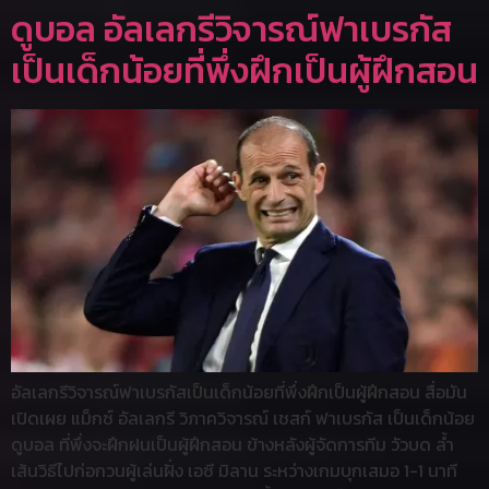
ดูบอล อัลเลกรีวิจารณ์ฟาเบรกัส
เป็นเด็กน้อยที่พึ่งฝึกเป็นผู้ฝึกสอน
อัลเลกรีวิจารณ์ฟาเบรกัสเป็นเด็กน้อยที่พึ่งฝึกเป็นผู้ฝึกสอน สื่อมัน
เปิดเผย แม็กซ์ อัลเลกรี วิภาควิจารณ์ เชสก์ ฟาเบรกัส เป็นเด็กน้อย
ดูบอล ที่พึ่งจะฝึกฝนเป็นผู้ฝึกสอน ข้างหลังผู้จัดการทีม วัวบด ล้ำ
เส้นวิธีไปก่อกวนผู้เล่นฝั่ง เอซี มิลาน ระหว่างเกมบุกเสมอ 1-1 นาที