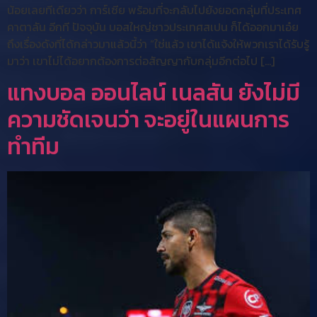
น้อยเลยทีเดียวว่า การ์เซีย พร้อมที่จะกลับไปยังยอดกลุ่มที่ประเทศ
คาตาลัน อีกที ปัจจุบัน บอสใหญ่ชาวประเทศสเปน ก็ได้ออกมาเอ๋ย
ถึงเรื่องดังที่ได้กล่าวมาแล้วนี้ว่า “ใช่แล้ว เขาได้แจ้งให้พวกเราได้รับรู้
มาว่า เขาไม่ได้อยากต้องการต่อสัญญากับกลุ่มอีกต่อไป […]
แทงบอล ออนไลน์ เนลสัน ยังไม่มี
ความชัดเจนว่า จะอยู่ในแผนการ
ทำทีม