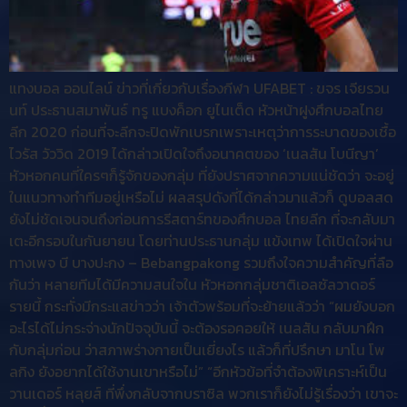
แทงบอล ออนไลน์ ข่าวที่เกี่ยวกับเรื่องกีฬา UFABET : ขจร เจียรวน
นท์ ประธานสมาพันธ์ ทรู แบงค็อก ยูไนเต็ด หัวหน้าฝูงศึกบอลไทย
ลีก 2020 ก่อนที่จะลีกจะปิดพักเบรกเพราะเหตุว่าการระบาดของเชื้อ
ไวรัส วัววิด 2019 ได้กล่าวเปิดใจถึงอนาคตของ ‘เนลสัน โบนีญา’
หัวหอกคนที่ใครๆก็รู้จักของกลุ่ม ที่ยังปราศจากความแน่ชัดว่า จะอยู่
ในแนวทางทำทีมอยู่เหรือไม่ ผลสรุปดังที่ได้กล่าวมาแล้วก็ ดูบอลสด
ยังไม่ชัดเจนจนถึงก่อนการรีสตาร์ทของศึกบอล ไทยลีก ที่จะกลับมา
เตะอีกรอบในกันยายน โดยท่านประธานกลุ่ม แข้งเทพ ได้เปิดใจผ่าน
ทางเพจ บี บางปะกง – Bebangpakong รวมถึงใจความสำคัญที่ลือ
กันว่า หลายทีมได้มีความสนใจใน หัวหอกกลุ่มชาติเอลซัลวาดอร์
รายนี้ กระทั่งมีกระแสข่าวว่า เจ้าตัวพร้อมที่จะย้ายแล้วว่า “ผมยังบอก
อะไรได้ไม่กระจ่างนักปัจจุบันนี้ จะต้องรอคอยให้ เนลสัน กลับมาฝึก
กับกลุ่มก่อน ว่าสภาพร่างกายเป็นเยี่ยงไร แล้วก็ที่ปรึกษา มาโน โพ
ลกิง ยังอยากได้ใช้งานเขาหรือไม่” “อีกหัวข้อที่จำต้องพิเคราะห์เป็น
วานเดอร์ หลุยส์ ที่พึ่งกลับจากบราซิล พวกเราก็ยังไม่รู้เรื่องว่า เขาจะ