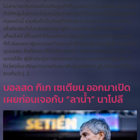
ไม่สามารถคุ้มครองป้องกันลูกสำคัญบ่อยมากได้ บอลสด จนกระทั่ง
ทำให้กลุ่มไม่อาจจะได้แชมป์ในรายการอะไรก็แล้วแต่ทั้งนั้นในฤดูกาล
ก่อนหน้านี้ รวมถึงจำเป็นต้องทำให้กลุ่มดิ้นรนจนกระทั่งวันสุดท้าย
เพื่อติดอันดับไปเล่นฟุตบอล ยูฟ่า แชมเปี้ยนส์ ลีก ในตำแหน่
งท็อปโฟร์ นี่ก็เลยทำให้บอสใหญ่ของกลุ่มอย่าง แฟรงค์ แลมพาร์ด
ที่กำลังมองหาผู้แทนของตำแหน่งสำคัญในกลุ่มอย่างผู้เฝ้าประตูมือดี
ดูบอลสด ซึ่งที่ผ่านมาก็ได้มีข่าวสารว่า พวกเขาพอใจในตัว ดีน เฮ
นเดอร์สัน ผู้เฝ้าประตูดาวรุ่งของสมาคม แมนเชสเตอร์ ยูไนเต็ด ที่
โชว์ฟอร์มเจริญมากมายกับสมาพันธ์ เชฟฟิลด์ ยูไนเต็ด แต่ว่าก็ดู
ราวกับว่า […]
บอลสด กิเก เซเตียน ออกมาเปิด
เผยก่อนเจอกับ “ลาน้ำ” นาโปลี