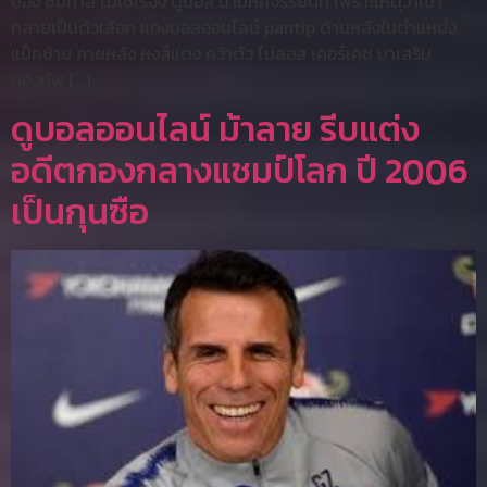
ของ ซิมิกาส ไม่ใช่เรื่อง ดูบอล น่ามหัศจรรย์นัก เพราะเหตุว่าเขา
กลายเป็นตัวเลือก แทงบอลออนไลน์ pantip ด้านหลังในตำแหน่ง
แบ็คซ้าย ภายหลัง หงส์แดง คว้าตัว ไม่ลอส เคอร์เคซ มาเสริม
กองทัพ […]
ดูบอลออนไลน์ ม้าลาย รีบแต่ง
อดีตกองกลางแชมป์โลก ปี 2006
เป็นกุนซือ