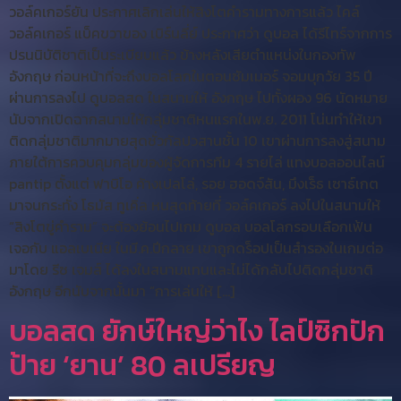
วอล์คเกอร์ยัน ประกาศเลิกเล่นให้สิงโตคำรามทางการแล้ว ไคล์
วอล์คเกอร์ แบ็คขวาของ เบิร์นลี่ย์ ประกาศว่า ดูบอล ได้รีไทร์จากการ
ปรนนิบัติชาติเป็นระเบียบแล้ว ข้างหลังเสียตำแหน่งในกองทัพ
อังกฤษ ก่อนหน้าที่จะถึงบอลโลกในตอนซัมเมอร์ จอมบุกวัย 35 ปี
ผ่านการลงไป ดูบอลสด ในสนามให้ อังกฤษ ไปทั้งผอง 96 นัดหมาย
นับจากเปิดฉากสนามให้กลุ่มชาติหนแรกในพ.ย. 2011 โน่นทำให้เขา
ติดกลุ่มชาติมากมายสุดชั่วกัลปวสานชั้น 10 เขาผ่านการลงสู่สนาม
ภายใต้การควบคุมกลุ่มของผู้จัดการทีม 4 รายไล่ แทงบอลออนไลน์
pantip ตั้งแต่ ฟาบิโอ ค้างเปลโล่, รอย ฮอดจ์สัน, มึงเร็ธ เซาธ์เกต
มาจนกระทั่ง โธมัส ทูเคิ่ล หนสุดท้ายที่ วอล์คเกอร์ ลงไปในสนามให้
“สิงโตขู่คำราม” จะต้องย้อนไปเกม ดูบอล บอลโลกรอบเลือกเฟ้น
เจอกับ แอลเบเนีย ในมี.ค.ปีกลาย เขาถูกดร็อปเป็นสำรองในเกมต่อ
มาโดย รีซ เจมส์ ได้ลงในสนามแทนและไม่ได้กลับไปติดกลุ่มชาติ
อังกฤษ อีกนับจากนั้นมา “การเล่นให้ […]
บอลสด ยักษ์ใหญ่ว่าไง ไลป์ซิกปัก
ป้าย ‘ยาน’ 80 ลเปรียญ