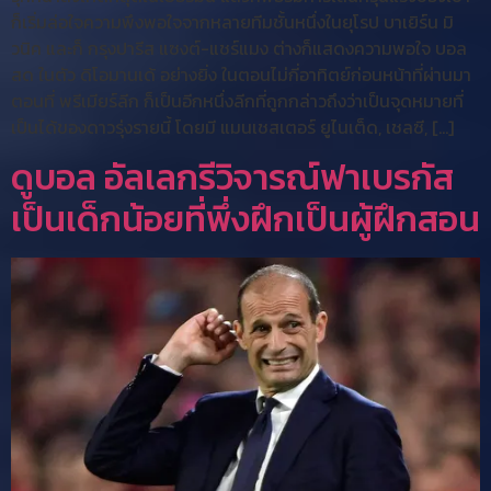
ก็เริ่มล่อใจความพึงพอใจจากหลายทีมชั้นหนึ่งในยุโรป บาเยิร์น มิ
วนิค และก็ กรุงปารีส แซงต์-แชร์แมง ต่างก็แสดงความพอใจ บอล
สด ในตัว ดิโอมานเด้ อย่างยิ่ง ในตอนไม่กี่อาทิตย์ก่อนหน้าที่ผ่านมา
ตอนที่ พรีเมียร์ลีก ก็เป็นอีกหนึ่งลีกที่ถูกกล่าวถึงว่าเป็นจุดหมายที่
เป็นได้ของดาวรุ่งรายนี้ โดยมี แมนเชสเตอร์ ยูไนเต็ด, เชลซี, […]
ดูบอล อัลเลกรีวิจารณ์ฟาเบรกัส
เป็นเด็กน้อยที่พึ่งฝึกเป็นผู้ฝึกสอน