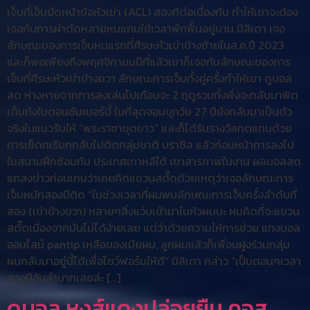
เจ็บที่เอ็นขัดหน้าข้อหัวเข่า (ACL) สองทีต่อเนื่องกัน ทำให้เขาจะต้อง
เจอกับการผ่าตัดหลายหนแถมใช้เวลาพักฟื้นอยู่นาน มิลิเตา เจอ
ลักษณะของการเจ็บหนแรกที่ศีรษะหัวเข่าข้างซ้ายในส.ค.ปี 2023
และก็พอเพียงถึงพฤศจิกายนปึที่แล้วเขาก็เจอกับลักษณะของการ
เจ็บที่ศีรษะหัวเข่าข้างขวา ลักษณะการเจ็บทั้งคู่ครั้งทำให้เขา ดูบอล
สด ห่างหายจากการลงเล่นไปเกือบจะ 2 ฤดูรวมทั้งพึ่งจะกลับมาฟิต
เต็มถังในตอนซัมเมอร์นี้ ในที่สุดจอมบุกวัย 27 ปียังกลับมาเป็นตัว
จริงในแนวรับให้ “พระราชาชุดขาว” และก็ได้รับรางวัลทดแทนด้วย
การเช็ดกเรียกกลับไปติดกลุ่มชาติ บราซิล แล้วก่อนหน้าการลงไป
ในสนามฝึกซ้อมกับ ประเทศเกาหลีใต้ เขาสารภาพในงาน ผลบอลสด
แถลงข่าวก่อนเกมว่าเคยคิดแขวนสตั๊ดด้วยเหตุว่าเจอลักษณะการ
เจ็บหนักสองปีติด “ในช่วงเวลาที่ผมพบลักษณะการเจ็บครั้งลำดับที่
สอง (เข่าข้างขวา) หลายๆสิ่งแว่บเข้ามาในหัวผมนะ ผมคิดที่จะแขวน
สตั๊ดเนื่องจากมันไม่ได้ง่ายเลย แต่ว่าด้วยความให้การช่วย แทงบอล
ออนไลน์ pantip เหลือของเมียผม, ลูกผมแล้วก็เพื่อนฝูงร่วมกลุ่ม
ผมกลับมาอยู่นี้ได้เพื่อโชว์ฟอร์มให้ดี” มิลิเตา กล่าว “เป็นตอนๆเวลา
สองปีอันลำบากเลยล่ะ […]
ดูบอล หงส์แดงปล่อยยืม คอส