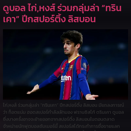
ดูบอล ไก่,หงส์ ร่วมกลุ่มล่า “ทริน
เคา” ปีกสปอร์ติ้ง ลิสบอน
ไก่,หงส์ ร่วมกลุ่มล่า “ทรินเคา” ปีกสปอร์ติ้ง ลิสบอน มีแถลงการณ์
ว่า ท็อตแน่ม ฮอตสเปอร์กำลังเฝ้ามอง ฟรานซิสโก้ ตรินเคา ดูบอล
ซึ่งบางครั้งอาจจะย้ายออกจากสปอร์ติ้ง ลิสบอนในตอนตลาด
จำหน่ายนักฟุตบอลซัมเมอร์นี้ สเปอร์สได้กระทำการซื้อขายแลก