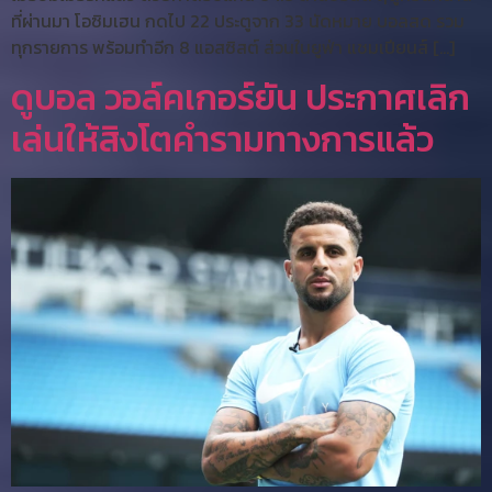
ที่ผ่านมา โอซิมเฮน กดไป 22 ประตูจาก 33 นัดหมาย บอลสด รวม
ทุกรายการ พร้อมทำอีก 8 แอสซิสต์ ส่วนในยูฟ่า แชมเปียนส์ […]
ดูบอล วอล์คเกอร์ยัน ประกาศเลิก
เล่นให้สิงโตคำรามทางการแล้ว