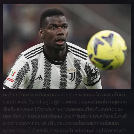
ผอ.โมนาโกการันตี ป็อกบาอาจย้ายทีมช่วงซัมเมอร์นี้ ส่อแววไม่น่า
รอดข้างหลัง ติอาโก้ สคูโร่ ผู้อำนวยการบอลของโมนาโก กลุ่มจาก
ลีกเอิง แทงบอล ได้จุดประกายข่าวโคมลอยเกี่ยวกับอนาคตของ
ปอล ป็อกบา มิดฟิลด์ตัวตัดผม โดยการันตีว่ามิดฟิลด์รายนี้บางที
อาจย้ายออกจากสมาพันธ์ในตอนตลาดซื้อขายแลกเปลี่ยนนัก
ฟุตบอลตอนนี้ สำหรับในการแถลงข่าวเมื่อวันพุธ สคูโร่สารภาพว่า