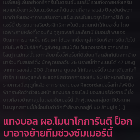
เปลี่ยนผู้เล่นอย่างครึกครื้นในตอนซัมเมอร์นี้ รวมทั้งภายหลังเสริม
ความแข็งแกร่งในแนวรับและก็ดินแดนกึ่งกลางแล้ว ปัจจุบันนี้พวก
เขากำลังมองหาการเสริมความแข็งแกร่งในแนวรุก โรกางร์โต้ เด
แซร์บี้ ปรารถนาเสริมประสิทธิภาพในดินแดนหน้าให้เยอะขึ้น โดย
เฉพาะภายหลังที่เดจนถึง คูลูเซฟสกีและก็ชาบี ซิมอนส์ พบเจอ
ปัญหาการบาดเจ็บ ทรินเคา ใช้เวลาหนึ่งฤดูสำหรับเพื่อการยืมตัวไป
เล่นในพรีเมียร์ลีกกับวูล์ฟหมูแฮมป์ตัน วันเดอเรอร์ส จากบาร์เซ
โลนjา แม้กระนั้นเขากลับมาโชว์ฟอร์มที่ดีเยี่ยมที่สุดอีกทีนับจากย้าย
มาร่วมทีมสปอร์ติ้ง นักฟุตบอลวัย 26 ปีรายนี้ทำคะแนนได้ 47 ประตู
จากการลงเล่น 208 นัดหมาย ดูบอล ให้กับสปอร์ติ้ง เวลาเดียวกันก็
ทำอีก 11 ประตูและก็ 15 แอสซิสต์จากการลงเล่น 50 นัดหมายในทุก
รายการเมื่อฤดูที่แล้ว จาก รายงานของ Recordสเปอร์สกำลังพินิจ
พิเคราะห์คว้าตัวแผงหน้า แทงบอล ออนไลน์ ของสปอร์ติ้งรายนี้ ซึ่ง
บางทีอาจย้ายกลุ่มในตอนซัมเมอร์นี้ นักฟุตบอลกลุ่มชาติประเทศ
โปรตุเกสรายนี้มีเงื่อนไขค่าฉีกคำสัญญาอยู่ที่ 60 ล้านยูโร […]
แทงบอล ผอ.โมนาโกการันตี ป็อก
บาอาจย้ายทีมช่วงซัมเมอร์นี้