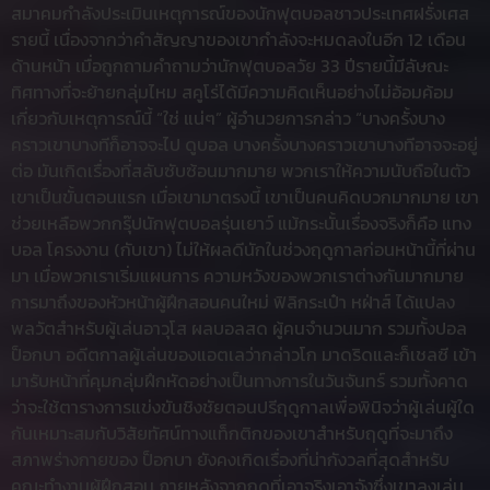
สมาคมกำลังประเมินเหตุการณ์ของนักฟุตบอลชาวประเทศฝรั่งเศส
รายนี้ เนื่องจากว่าคำสัญญาของเขากำลังจะหมดลงในอีก 12 เดือน
ด้านหน้า เมื่อถูกถามคำถามว่านักฟุตบอลวัย 33 ปีรายนี้มีลัษณะ
ทิศทางที่จะย้ายกลุ่มไหม สคูโร่ได้มีความคิดเห็นอย่างไม่อ้อมค้อม
เกี่ยวกับเหตุการณ์นี้ “ใช่ แน่ๆ” ผู้อำนวยการกล่าว “บางครั้งบาง
คราวเขาบางทีก็อาจจะไป ดูบอล บางครั้งบางคราวเขาบางทีอาจจะอยู่
ต่อ มันเกิดเรื่องที่สลับซับซ้อนมากมาย พวกเราให้ความนับถือในตัว
เขาเป็นขั้นตอนแรก เมื่อเขามาตรงนี้ เขาเป็นคนคิดบวกมากมาย เขา
ช่วยเหลือพวกกรุ๊ปนักฟุตบอลรุ่นเยาว์ แม้กระนั้นเรื่องจริงก็คือ แทง
บอล โครงงาน (กับเขา) ไม่ให้ผลดีนักในช่วงฤดูกาลก่อนหน้านี้ที่ผ่าน
มา เมื่อพวกเราเริ่มแผนการ ความหวังของพวกเราต่างกันมากมาย
การมาถึงของหัวหน้าผู้ฝึกสอนคนใหม่ ฟิลิกระเป๋า หฝ่าส์ ได้แปลง
พลวัตสำหรับผู้เล่นอาวุโส ผลบอลสด ผู้คนจำนวนมาก รวมทั้งปอล
ป็อกบา อดีตกาลผู้เล่นของแอตเลว่ากล่าวโก มาดริดและก็เชลซี เข้า
มารับหน้าที่คุมกลุ่มฝึกหัดอย่างเป็นทางการในวันจันทร์ รวมทั้งคาด
ว่าจะใช้ตารางการแข่งขันชิงชัยตอนปรีฤดูกาลเพื่อพินิจว่าผู้เล่นผู้ใด
กันเหมาะสมกับวิสัยทัศน์ทางแท็กติกของเขาสำหรับฤดูที่จะมาถึง
สภาพร่างกายของ ป็อกบา ยังคงเกิดเรื่องที่น่ากังวลที่สุดสำหรับ
คณะทำงานผู้ฝึกสอน ภายหลังจากฤดูที่เอาจริงเอาจังซึ่งเขาลงเล่น