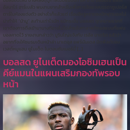
บอลออนไลน์ ข้างหลังฤดูกาลไม่มีแชมป์ทำให้ ชาบี อลอนโซ่ และก็
อัลบาโร่ อาร์เบลัว พบงานยากสำหรับเพื่อการจัดแจงบรรดาซูเปอร์ส
ตาร์ในห้องแต่งตัว อย่างไรก็แล้วแต่ เรื่องอีหรูหราของนักฟุตบอลไม่
น่าทำให้ “น้ามู” สะท้านเท่าไรนัก แม้กระนั้น บอลสด จุดหมายแรกที่
เขาต้องการดึงเข้ามาบางทีอาจไม่ใช่ลำแข้งกาลาคติกอสแบบที่แฟน
บอลคาดไว้ รายงานกล่าวว่า มูรินโญ่แจ้งกับ เรอัล มาดริด แล้วว่า
อยากที่จะให้ชมรมเดินหน้าล่า มาเตอุส แฟร์นันเดส มิดฟิลด์ของ
เวสต์หมูแฮม ยูไนเต็ด ในตอนซัมเมอร์นี้ […]
บอลสด ยูไนเต็ดมองโอซิมเฮนเป็น
คีย์แมนในแผนเสริมกองทัพรอบ
หน้า