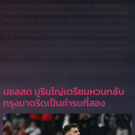
ทางการ! เรอัล มาดริด ประกาศคว้าตัว เดนเซล ดุมฟรีส ตัวบุก ดู
บอลสด ปีกขวากลุ่มชาติเนเธอร์แลนด์จาก อินเตอร์ มิลาน ด้วยค่า
ฉีกคำสัญญา 20 ล้านยูโร เซ็นยาวถึงปี 2030 จัดแจงแย่งตำแหน่ง
กับ เทรนต์ อเล็กซานเดอร์-อาร์โนลด์ เรอัล มาดริด ยักษ์ใหญ่ที่ศึก
ลา ลีกา ประเทศสเปน ประกาศการันตีการคว้าตัว เดนเซล ดุมฟรีส
ตัวบุกปีกขวากลุ่มชาติเนเธอร์แลนด์จาก อินเตอร์ มิลาน อย่างเป็น
ทางการ เมื่อวันอาทิตย์ที่ 5 ก.ค.ก่อนหน้านี้ บอลรายงานบอกว่า
“กษัตริย์ชุดขาว” ตกลงใจใช้ข้อตกลง ดูบอลสด ค่าฉีกข้อตกลง
ราคา 20 ล้านยูโร (ราวๆ 920 ล้านบาท) เพื่อดึงตัวจอมบุกวัย 30 ปี
มาร่วมทัพแบบถาวร ดุมฟรีส เซ็นสัญญาค้าหน้าแข้งในถิ่น ซานว่า
กล่าวอาโก้ เบร์ที่นาเบว […]
บอลสด มูรินโญ่เตรียมหวนกลับ
กรุงมาดริดเป็นคำรบที่สอง