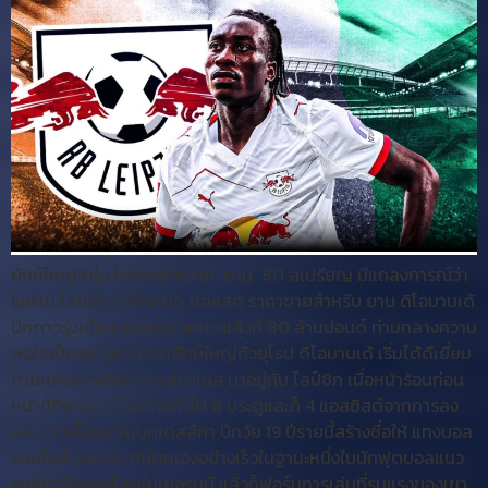
ยักษ์ใหญ่ว่าไง ไลป์ซิกปักป้าย ‘ยาน’ 80 ลเปรียญ มีแถลงการณ์ว่า
แอร์เบ ไลป์ซิก ได้กำหนด บอลสด ราคาขายสำหรับ ยาน ดิโอมานเด้
ปีกดาวรุ่งเนื้อหอมของพวกเขาแล้วที่ 80 ล้านปอนด์ ท่ามกลางความ
พอใจเป็นอย่างมากจากยักษ์ใหญ่ทั่วยุโรป ดิโอมานเด้ เริ่มได้ดีเยี่ยม
ภายหลังจากย้ายจาก เลกาเนส มาอยู่กับ ไลป์ซิก เมื่อหน้าร้อนก่อน
หน้านี้ที่ผ่านมา โดยการทำไป 8 ประตูและก็ 4 แอสซิสต์จากการลง
เล่น 21 ครั้งแรกในบุนเดสลีกา ปีกวัย 19 ปีรายนี้สร้างชื่อให้ แทงบอล
ออนไลน์ pantip กับตนเองอย่างเร็วในฐานะหนึ่งในนักฟุตบอลแนว
รุกที่น่าสังเกตที่สุดในเยอรมนี แล้วก็ฟอร์มการเล่นที่รุนแรงของเขา