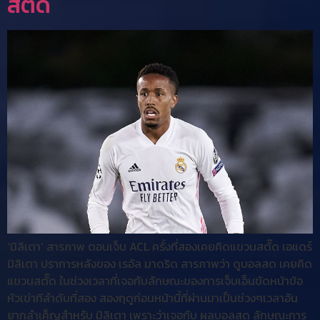
สตั๊ด
‘มิลิเตา’ สารภาพ ตอนเจ็บ ACL ครั้งที่สองเคยคิดแขวนสตั๊ด เอแดร์
มิลิเตา ปราการหลังของ เรอัล มาดริด สารภาพว่า ดูบอลสด เคยคิด
แขวนสตั๊ด ในช่วงเวลาที่เจอกับลักษณะของการเจ็บเอ็นขัดหน้าข้อ
หัวเข่าทีลำดับที่สอง สองฤดูก่อนหน้านี้ที่ผ่านมาเป็นช่วงๆเวลาอัน
ยากลำเค็ญสำหรับ มิลิเตา เพราะว่าเจอกับ ผลบอลสด ลักษณะการ