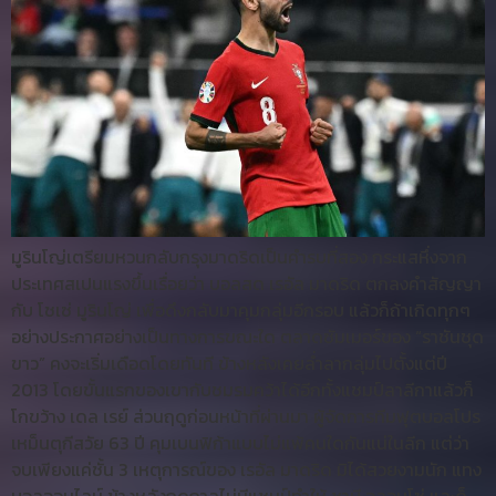
มูรินโญ่เตรียมหวนกลับกรุงมาดริดเป็นคำรบที่สอง กระแสหึ่งจาก
ประเทศสเปนแรงขึ้นเรื่อยว่า บอลสด เรอัล มาดริด ตกลงคำสัญญา
กับ โชเซ่ มูรินโญ่ เพื่อดึงกลับมาคุมกลุ่มอีกรอบ แล้วก็ถ้าเกิดทุกๆ
อย่างประกาศอย่างเป็นทางการขณะใด ตลาดซัมเมอร์ของ “ราชันชุด
ขาว” คงจะเริ่มเดือดโดยทันที ข้างหลังเคยล่ำลากลุ่มไปตั้งแต่ปี
2013 โดยขั้นแรกของเขากับชมรมคว้าได้อีกทั้งแชมป์ลาลีกาแล้วก็
โกขว้าง เดล เรย์ ส่วนฤดูก่อนหน้าที่ผ่านมา ผู้จัดการทีมฟุตบอลโปร
เหม็นตุกีสวัย 63 ปี คุมเบนฟิก้าแบบไม่แพ้คนใดกันแน่ในลีก แต่ว่า
จบเพียงแค่ชั้น 3 เหตุการณ์ของ เรอัล มาดริด มิได้สวยงามนัก แทง