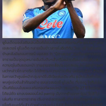
ยูไนเต็ดมองโอซิมเฮนเป็นคีย์แมนในแผนเสริมกองทัพรอบหน้า แมน
เชสเตอร์ ยูไนเต็ด กลายเป็นข่าวสารหึ่งอีกทีกับ วิคเตอร์ โอซิมเฮน
ข้างหลังมีแถลงการณ์ บอลสด ว่า “ปีศาจแดง” วางหัวหอกกาลาตา
ซารายเป็นจุดมุ่งหมายอันดับต้นๆสำหรับตลาดซัมเมอร์นี้ เพื่อเพิ่ม
ความดุในดินแดนหน้า รายงานจากสื่อประเทศสเปน AS บอกว่า แอต
เลว่ากล่าวโก มาดริด ได้ซักถามความน่าจะเป็น บอลออนไลน์ สำหรับ
ในการคว้าศูนย์หน้ากลุ่มชาติไนจีเรียเช่นเดียวกัน แม้กระนั้นจำต้อง
พบคู่แข่งขันสำคัญอย่าง แมนเชสเตอร์ ยูไนเต็ด ที่มองดู โอซิมเฮน
เป็นคีย์แมนในแผนเสริมกองทัพรอบหน้า จอมบุกวัย 27 ปี โชว์ของ
ได้แน่ชัด แทงบอลออนไลน์ pantip นับจากย้ายจาก ทุ่งนาโปลี ไป
เล่นกับ กาลาตาซาราย เริ่มจากข้อตกลงยืมตัว ก่อนดีลถูกทำถาวร
เมื่อซัมเมอร์ที่แล้ว ด้วยค่าตอบแทน 64.8 ล้านปอนด์ ฤดูก่อนหน้านี้