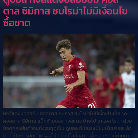
ตาส ซิมิกาส ซบโรม่าไม่มีเงื่อนไข
ซื้อขาด
หงส์แดงปล่อยยืม คอสตาส ซิมิกาส ซบโรม่าไม่มีเงื่อนไขซื้อขาด
คอสตาส ซิมิกาส แบ็คซ้ายของ หงส์แดง ย้ายไป อาแอส โรม่า ด้วย
ข้อตกลงยืมตัวจนถึงจบฤดูเป็น ดูบอล ที่เป็นระเบียบเรียบร้อยแล้ว
ดีลนี้เป็นการยืมตัวตรงๆไม่มีเงื่อนไขซื้อขาด ซึ่งก่อนหน้าที่ผ่านมา