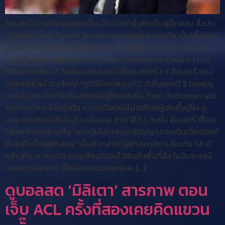
อัลเลกรีวิจารณ์ฟาเบรกัสเป็นเด็กน้อยที่พึ่งฝึกเป็นผู้ฝึกสอน สื่อมัน
เปิดเผย แม็กซ์ อัลเลกรี วิภาควิจารณ์ เชสก์ ฟาเบรกัส เป็นเด็กน้อย
ดูบอล ที่พึ่งจะฝึกฝนเป็นผู้ฝึกสอน ข้างหลังผู้จัดการทีม วัวบด ล้ำ
เส้นวิธีไปก่อกวนผู้เล่นฝั่ง เอซี มิลาน ระหว่างเกมบุกเสมอ 1-1 นาที
80 ศึก เซเรีย อา วันอังคารก่อนหน้านี้ขณะสกอร์ 1-1 อัลเลกรี แทง
บอลออนไลน์ นายใหญ่ “ภูติผีปีศาจแดงดำ” รับใบแดงที่ 3 ของฤดู
ข้อกล่าวหาเข้าเถียงกับสตาฟฟ์ผู้ฝึกสอนฝั่ง วัวบด Tuttomercato
รายงานข้างหลังแข่งขัน ความเดือดยังไม่จบโดยผู้เล่นทั้งคู่ฝั่ง ดู
บอล แย้งกันต่อถึงในอุโมงค์สนาม ซาน สิโร่ ร วมทั้ง อัลเลกรี ที่โดน
ไล่ออกไปคอยเจอสื่อ “นายมันโง่เขลาเบาปัญญา นายเป็นเด็กน้อยที่
พึ่งจะฝึกเป็นผู้ฝึกสอน” เป็นคำกล่าวที่ผู้ฝึกสอนอิตาเลียนวัย 58 ปี
กล่าวกับ ฟาเบรกัส แบบเสียงดังจนได้ยินถึงพื้นที่สื่อ ในสัมภาษณ์
ทางการ อัลเลกรี เย็นลงแจกแจงเหตุผล: […]
ดูบอลสด ‘มิลิเตา’ สารภาพ ตอน
เจ็บ ACL ครั้งที่สองเคยคิดแขวน