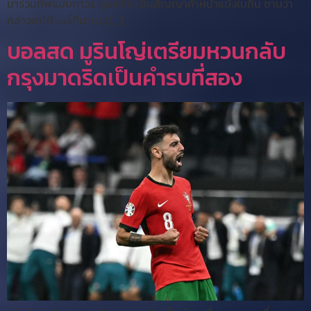
มาร่วมทัพแบบถาวร ดุมฟรีส เซ็นสัญญาค้าหน้าแข้งในถิ่น ซานว่า
กล่าวอาโก้ เบร์ที่นาเบว […]
บอลสด มูรินโญ่เตรียมหวนกลับ
กรุงมาดริดเป็นคำรบที่สอง