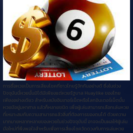
การซื้อหวยเป็นการเสี่ยงโชคที่ชาวไทยรู้จักกันอย่างดี ซึ่งในช่วง
ปัจจุบันนี้หวยนั้นมิได้มีเพียงแต่หวยรัฐบาล Huaylike ของไทย
เพียงอย่างเดียว สำหรับสมัยอินเทอร์เน็ตหรือโลกอินเตอร์เน็ตนั้น
หวยมีอยู่มหาศาล แล้วก็หลายชนิด เพื่อผู้เล่นสามารถเลือกเล่นหวย
ที่เหมาะสมกับความสามารถแล้วสิ่งที่ต้องการของตนได้ ด้วยความ
มากมายหลากหลายของหวยในช่วงปัจจุบันนี้ อาจจะเป็นผลให้ผู้เล่น
มือใหม่ที่พึงพอใจสำหรับเพื่อการเสี่ยงโชควัดดวงกับการเล่นหวย