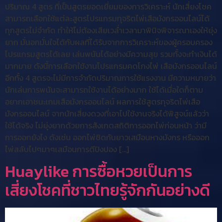
ปริมาณ 4 สูตร ที่เป็นสูตรยอดเยี่ยมของการวิเคราะห์ นักเสี่ยงโชค
สามารถเลือกใช้แต่ละสูตรโปรแกรมทุจริตไพ่เสือมังกรออนไลน์ได้
ทุกสูตรไม่จำกัด ทำให้ไม่ต้องเสียเวล่ำเวลามาพินิจพิจารณาเองให้ยุ่ง
ยาก มั่นอกมั่นใจได้กับผลที่ได้รับจากการวิเคราะห์ของผู้ครอบครอง
โปรแกรมสูตรได้เลย เล่นพนันได้อย่างมีความสุข รวมทั้งจะทำเงินได้
มากมาย ดังนี้การเลือกใช้งานโปรแกรมคดโกงไพ่ เสือมังกรออนไลน์
อีกทั้ง 4 สูตรจะไม่มีการจำกัดปริมาณการใช้แรงงาน มีความหมายว่า
นักเล่นการพนันจะสามารถใช้งานได้อย่างมาก ใช้ได้เมื่อใดก็ตาม
อยากเอาชนะเกมเสือมังกรออนไลน์ ผลการใช้สูตรทุจริตไพ่เสือ
มังกรออนไลน์ จากนักเสี่ยงดวงที่เอาไปใช้งานจริงได้พิสูจน์แล้วว่า
ใช้ได้จริง ไม่ยุ่งยากด้วยการสังเกตสถิติการออกไพ่ก่อนหน้า ว่ามี
การออกยังไง ดังเช่น ออกไพ่ชิดกันยาวเสมือนหางมังกร หรือออก
ไพ่สลับไปๆมาๆเสมือนการตีปิงปอง […]
Huaylike การซื้อหวยเป็นการ
เสี่ยงโชคที่ชาวไทยรู้จักกันอย่างดี