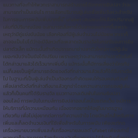
แนวทางที่จะทำให้พวกเราสามารถสร้างรายได้จากการยิงปลา ว่าจะ
สามารถทำเป็นเช่นไร การเลือกปริมาณผู้เล่นเพื่อเพิ่มจังหวะสำหรับ
ในการชนะการพนันเพิ่มมากขึ้น ี ufabet เสนอแนะให้เลือกปริมาณผู้
เล่นที่มีปริมาณน้อย จะสามารถสั่งหารได้ปลาเยอะมากๆขึ้นเพราะ
เหตุว่ามีคู่แข่งขันน้อย เลือกห้องที่มีผู้เล่นจำนวนไม่น้อยพวกเราก็
อาจจะเป็นไปได้ว่าจะมีจังหวะที่จะพลาดเงินรางวัลในกรณีของการยิง
ปลาตัวเล็ก แม้กระนั้นถ้าเกิดปรารถนาฆ่าปลาตัวใหญ่การมีผู้เล่น
เยอะๆนับว่าเป็นข้อได้เปรียบ เพราะเหตุว่าจะสามารถฆ่าปลาตัวดังที่
ได้กล่าวมาแล้วได้เร็วมากเพิ่มขึ้น แม้กระนั้นก็มีการเสี่ยงว่าใครกัน
แน่ก็เลยเป็นผู้ที่สามารถจัดแจงดังที่กล่าวมาแล้วแล้วก็ได้รับรางวัล
ไป ในฐานะที่เป็นผู้เล่นจำเป็นต้องกระทำคิดแผนให้รอบคอบถ้วนถี่
เพื่อปลาตัวดังที่กล่าวถึงมาแล้วถูกฆ่าโดยความสามารถของผู้เล่น
แล้วก็เป็นคนที่ได้รับรางวัล แนวทางวางเดิมพันในเกมยิงปลา
ออนไลน์ การพนันในเกมส์การยิงปลาออนไลน์ในแต่ละเว็บ จะมีการ
ให้บริการที่มีความเหมือนกัน เนื่องจากอยากให้อยู่ในมาตรฐาน
เดียวกัน เพื่อไม่ยุ่งยากต่อการทำความเข้าใจ โดยมีกลไกสำหรับการ
เพิ่มและก็ลดจำนวนเงินที่ใช้เพื่อสำหรับในการพนัน เพียงแต่กด
เครื่องหมายบวกเพิ่มและก็เครื่องหมายลบลด ีufabet เพียงเท่านี้
พวกเราก็จะสามารถเลือกจำนวนเงินที่พวกเราจะใช้สำหรับเพื่อการ