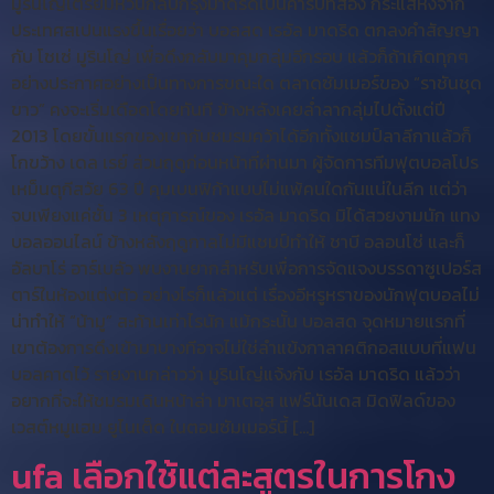
มูรินโญ่เตรียมหวนกลับกรุงมาดริดเป็นคำรบที่สอง กระแสหึ่งจาก
ประเทศสเปนแรงขึ้นเรื่อยว่า บอลสด เรอัล มาดริด ตกลงคำสัญญา
กับ โชเซ่ มูรินโญ่ เพื่อดึงกลับมาคุมกลุ่มอีกรอบ แล้วก็ถ้าเกิดทุกๆ
อย่างประกาศอย่างเป็นทางการขณะใด ตลาดซัมเมอร์ของ “ราชันชุด
ขาว” คงจะเริ่มเดือดโดยทันที ข้างหลังเคยล่ำลากลุ่มไปตั้งแต่ปี
2013 โดยขั้นแรกของเขากับชมรมคว้าได้อีกทั้งแชมป์ลาลีกาแล้วก็
โกขว้าง เดล เรย์ ส่วนฤดูก่อนหน้าที่ผ่านมา ผู้จัดการทีมฟุตบอลโปร
เหม็นตุกีสวัย 63 ปี คุมเบนฟิก้าแบบไม่แพ้คนใดกันแน่ในลีก แต่ว่า
จบเพียงแค่ชั้น 3 เหตุการณ์ของ เรอัล มาดริด มิได้สวยงามนัก แทง
บอลออนไลน์ ข้างหลังฤดูกาลไม่มีแชมป์ทำให้ ชาบี อลอนโซ่ และก็
อัลบาโร่ อาร์เบลัว พบงานยากสำหรับเพื่อการจัดแจงบรรดาซูเปอร์ส
ตาร์ในห้องแต่งตัว อย่างไรก็แล้วแต่ เรื่องอีหรูหราของนักฟุตบอลไม่
น่าทำให้ “น้ามู” สะท้านเท่าไรนัก แม้กระนั้น บอลสด จุดหมายแรกที่
เขาต้องการดึงเข้ามาบางทีอาจไม่ใช่ลำแข้งกาลาคติกอสแบบที่แฟน
บอลคาดไว้ รายงานกล่าวว่า มูรินโญ่แจ้งกับ เรอัล มาดริด แล้วว่า
อยากที่จะให้ชมรมเดินหน้าล่า มาเตอุส แฟร์นันเดส มิดฟิลด์ของ
เวสต์หมูแฮม ยูไนเต็ด ในตอนซัมเมอร์นี้ […]
ufa เลือกใช้แต่ละสูตรในการโกง