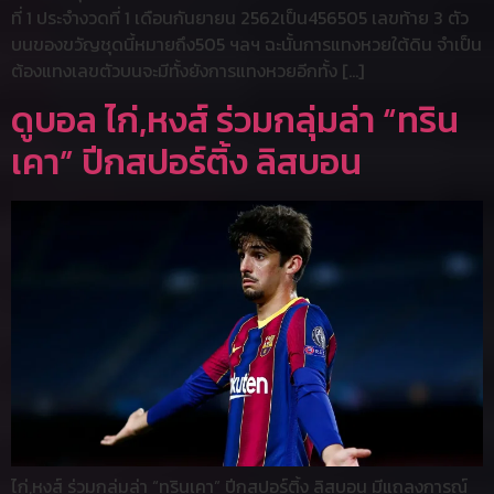
ที่ 1 ประจำงวดที่ 1 เดือนกันยายน 2562เป็น456505 เลขท้าย 3 ตัว
บนของขวัญชุดนี้หมายถึง505 ฯลฯ ฉะนั้นการแทงหวยใต้ดิน จำเป็น
ต้องแทงเลขตัวบนจะมีทั้งยังการแทงหวยอีกทั้ง […]
ดูบอล ไก่,หงส์ ร่วมกลุ่มล่า “ทริน
เคา” ปีกสปอร์ติ้ง ลิสบอน
ไก่,หงส์ ร่วมกลุ่มล่า “ทรินเคา” ปีกสปอร์ติ้ง ลิสบอน มีแถลงการณ์